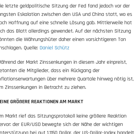
ie letzte geldpolitische Sitzung der Fed fand jedoch vor der
üngsten Eskalation zwischen den USA und China statt, wo es
och Hoffnung auf eine schnelle Lösung gab. Mittlerweile hat
ich das Blatt allerdings gewendet. Auf der nächsten Sitzung
önnten die Währungshüter daher einen vorsichtigeren Ton
nschlagen. Quelle:
Daniel Schütz
ährend der Markt Zinssenkungen in diesem Jahr einpreist,
etonten die Mitglieder, dass ein Rückgang der
nflationserwartungen über mehrere Quartale hinweg nötig ist,
m Zinssenkungen in Betracht zu ziehen.
EINE GRÖßERE REAKTIONEN AM MARKT
m Markt rief das Sitzungsprotokoll keine größere Reaktion
ervor: der EUR/USD bewegte sich der Nähe der wichtigen
nterstützung bei gut 1,1150 Dollar, der US-Dollar-Index handel