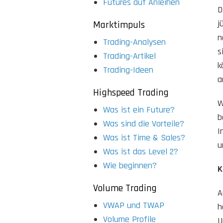
Futures auf Anleihen
D
j
Marktimpuls
n
Trading-Analysen
s
Trading-Artikel
k
Trading-Ideen
a
Highspeed Trading
W
Was ist ein Future?
b
Was sind die Vorteile?
I
Was ist Time & Sales?
u
Was ist das Level 2?
Wie beginnen?
K
Volume Trading
A
VWAP und TWAP
h
Volume Profile
U