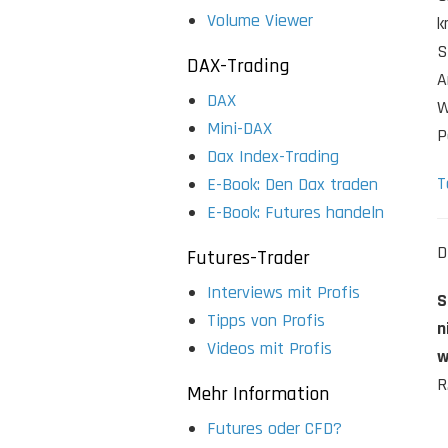
Volume Viewer
k
S
DAX-Trading
A
DAX
W
Mini-DAX
P
Dax Index-Trading
T
E-Book: Den Dax traden
E-Book: Futures handeln
D
Futures-Trader
Interviews mit Profis
S
Tipps von Profis
n
Videos mit Profis
w
R
Mehr Information
Futures oder CFD?