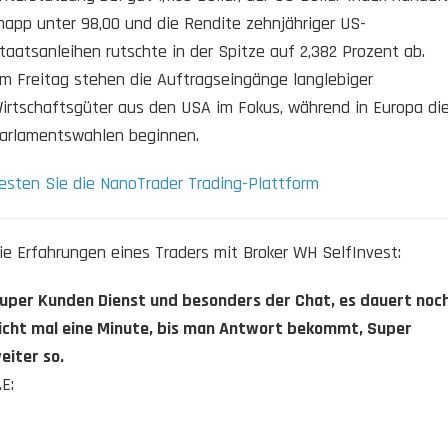
napp unter 98,00 und die Rendite zehnjähriger US-
taatsanleihen rutschte in der Spitze auf 2,382 Prozent ab.
m Freitag stehen die Auftragseingänge langlebiger
irtschaftsgüter aus den USA im Fokus, während in Europa di
arlamentswahlen beginnen.
esten Sie die NanoTrader Trading-Plattform
ie Erfahrungen eines Traders mit Broker WH SelfInvest:
uper Kunden Dienst und besonders der Chat, es dauert noc
icht mal eine Minute, bis man Antwort bekommt, Super
eiter so.
.E: