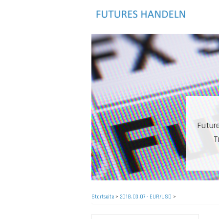
Direkt
zum
Inhalt
Futures sind wohl d
Trader eignen. 
Startseite
>
2018.03.07 - EUR/USD
>
Pfadnavigation