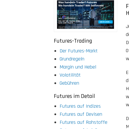
F
H
J
d
Futures-Trading
D
O
Der Futures-Markt
w
Grundregeln
Margin und Hebel
E
Volatilität
d
Gebühren
H
Futures im Detail
w
w
Futures auf Indizes
Futures auf Devisen
D
Futures auf Rohstoffe
M