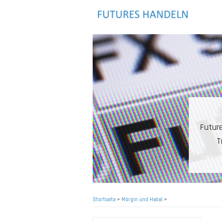
Direkt
zum
Inhalt
Sehr
einzig
Startseite
>
Margin und Hebel
>
Pfadnavigation