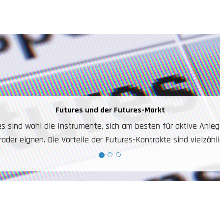
Warum aktive Trader Futures handeln?
 einfaches Instrument. Sowohl Long- als auch Shortpositionen
es Konto zum Handeln auf Marktindizes, Öl, Gold, Weizen, Zuck
Niedrige Gebühren.