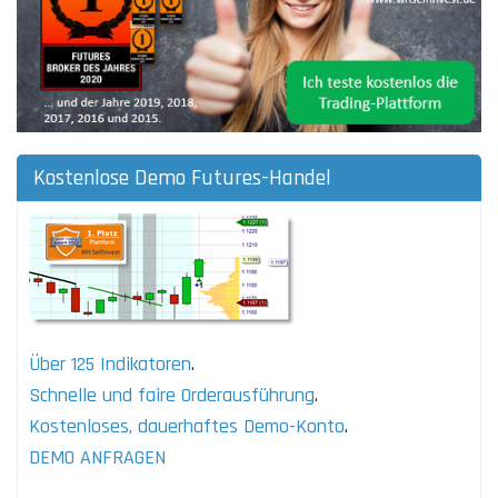
Kostenlose Demo Futures-Handel
Über 125 Indikatoren
.
Schnelle und faire Orderausführung
.
Kostenloses, dauerhaftes Demo-Konto
.
DEMO ANFRAGEN