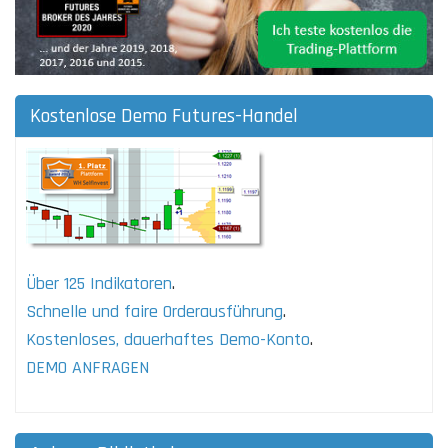
Kostenlose Demo Futures-Handel
Über 125 Indikatoren
.
Schnelle und faire Orderausführung
.
Kostenloses, dauerhaftes Demo-Konto
.
DEMO ANFRAGEN